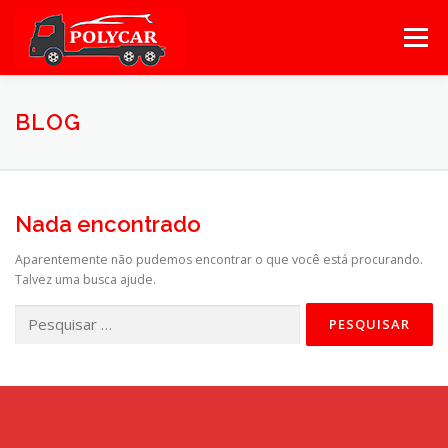
Pular
para
Menu
o
conteúdo
HOME
SOBRE NÓS
SERVIÇOS
GALERIA
BLOG
ORÇAMENTO
Nada encontrado
Aparentemente não pudemos encontrar o que você está procurando.
Talvez uma busca ajude.
Pesquisar
por: